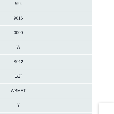
554
9016
0000
W
S012
1/2"
WBMET
Y