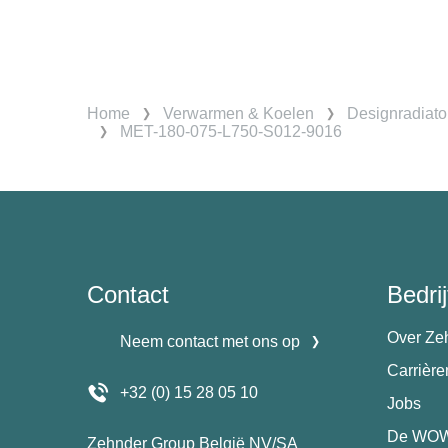
Home
Verwarmen & Koelen
Designradiato
MET-180-075-L750-S012-9016
Contact
Bedrij
Over Ze
Neem contact met ons op
Carrièr
+32 (0) 15 28 05 10
Jobs
De WOW
Zehnder Group België NV/SA