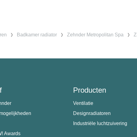
ren
Badkamer radiator
Zehnder Metropolitan Spa
Z
f
Producten
hnder
Ventilatie
emogelijkheden
Designradiatoren
Industriële luchtzuivering
! Awards