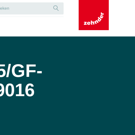
5/GF-
9016