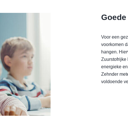
Goede v
Voor een gezo
voorkomen da
hangen. Hierv
Zuurstofrijke
energieke en
Zehnder mete
voldoende ven