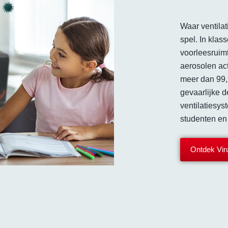
Waar ventilat
spel. In klas
voorleesruimt
aerosolen act
meer dan 99,
gevaarlijke d
ventilatiesys
studenten e
Ontdek Vir