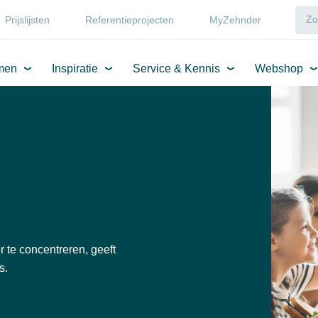
Prijslijsten
Referentieprojecten
MyZehnder
men
Inspiratie
Service & Kennis
Webshop
r te concentreren, geeft
s.