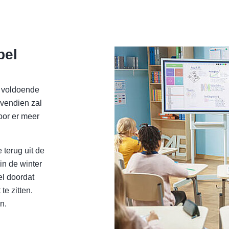
bel
t voldoende
ovendien zal
oor er meer
terug uit de
 in de winter
el doordat
te zitten.
n.