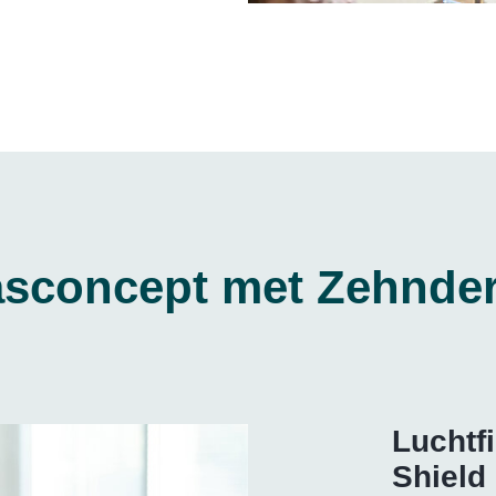
asconcept met Zehnder
Luchtfi
Shield