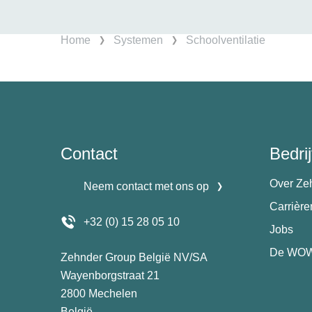
Home
Systemen
Schoolventilatie
Contact
Bedrij
Over Ze
Neem contact met ons op
Carrièr
+32 (0) 15 28 05 10
Jobs
De WOW
Zehnder Group België NV/SA
Wayenborgstraat 21
2800 Mechelen
België