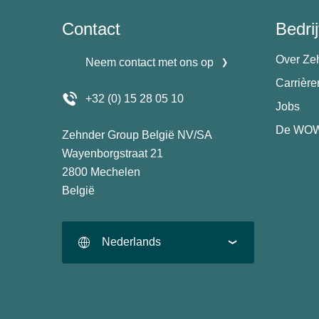
Contact
Bedrij
Over Ze
Neem contact met ons op
Carrièr
+32 (0) 15 28 05 10
Jobs
De WOW
Zehnder Group België NV/SA
Wayenborgstraat 21
2800 Mechelen
België
Nederlands