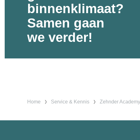
binnenklimaat?
Samen gaan
we verder!
Home
Service & Kennis
Zehnder Academ