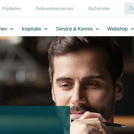
Prijslijsten
Referentieprojecten
MyZehnder
men
Inspiratie
Service & Kennis
Webshop