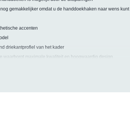
nog gemakkelijker omdat u de handdoekhaken naar wens kun
sthetische accenten
model
nd driekantprofiel van het kader
ie waarborgt maximale kwaliteit en hoogwaardig design