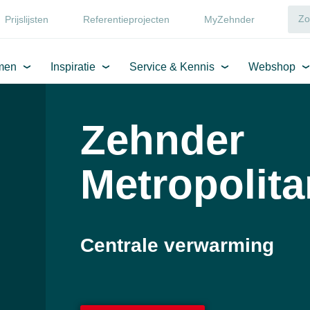
Prijslijsten
Referentieprojecten
MyZehnder
men
Inspiratie
Service & Kennis
Webshop
Zehnder
Metropolit
Centrale verwarming