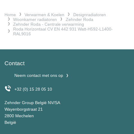
Home
Verwarmen & Koelen
Designradiatoren
Woonkamer radiatoren
Zehnder Roda
Zehnder Roda - Centrale verwarming
Roda Horizontaal CV EN 442 931 Watt-H592-L1400-
RAL9016
Contact
Neem contact met ons op
+32 (0) 15 28 05 10
Zehnder Group België NV/SA
Wayenborgstraat 21
2800 Mechelen
België