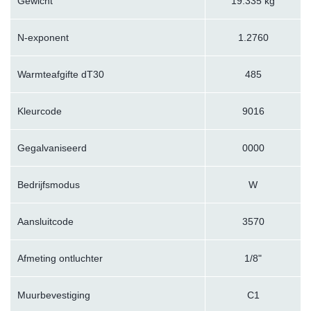
Gewicht
19.335 kg
N-exponent
1.2760
Warmteafgifte dT30
485
Kleurcode
9016
Gegalvaniseerd
0000
Bedrijfsmodus
W
Aansluitcode
3570
Afmeting ontluchter
1/8"
Muurbevestiging
C1