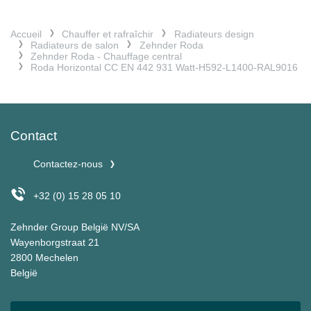
Accueil
Chauffer et rafraîchir
Radiateurs design
Radiateurs de salon
Zehnder Roda
Zehnder Roda - Chauffage central
Roda Horizontal CC EN 442 931 Watt-H592-L1400-RAL9016
Contact
Contactez-nous
+32 (0) 15 28 05 10
Zehnder Group België NV/SA
Wayenborgstraat 21
2800 Mechelen
België