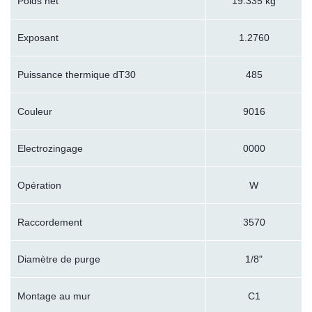
Poids net
19.335 kg
Exposant
1.2760
Puissance thermique dT30
485
Couleur
9016
Electrozingage
0000
Opération
W
Raccordement
3570
Diamètre de purge
1/8"
Montage au mur
C1