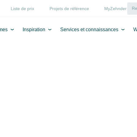
Liste de prix
Projets de référence
MyZehnder
mes
Inspiration
Services et connaissances
W