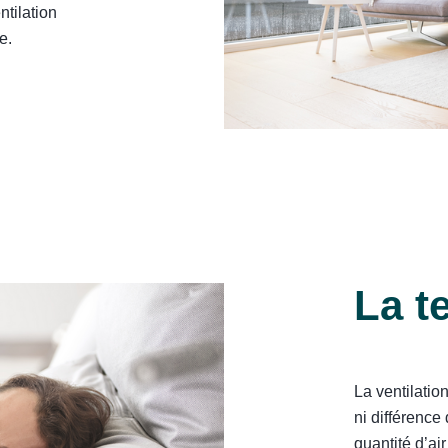
ntilation
e.
La t
La ventilatio
ni différence
quantité d’ai