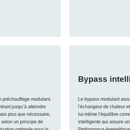
Bypass intell
 préchauffage modulant.
Le bypass modulant assur
ntrant jusqu’à atteindre
l'échangeur de chaleur et l
ais plus que nécessaire,
lui-même l'équilibre cor
 selon un principe de
intelligente qui assure u
tuation optimale pour la
Performance énergétique, 