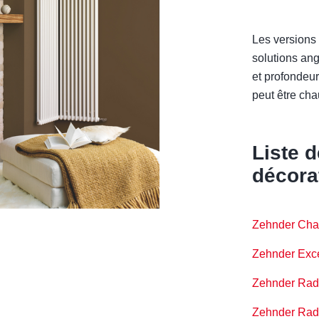
Les versions
solutions ang
et profondeu
peut être cha
Liste d
décora
Zehnder Cha
Zehnder Exc
Zehnder Rad
Zehnder Rad