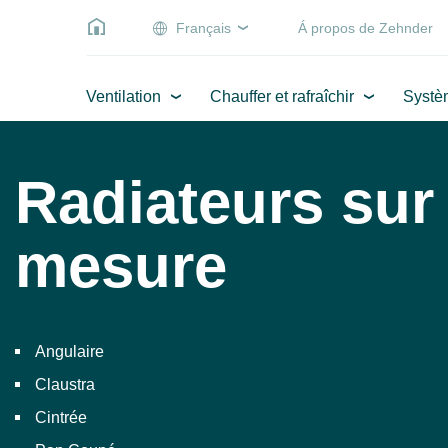
Français
Á propos de Zehnder
Ventilation
Chauffer et rafraîchir
Systè
Radiateurs sur
mesure
Angulaire
Claustra
Cintrée