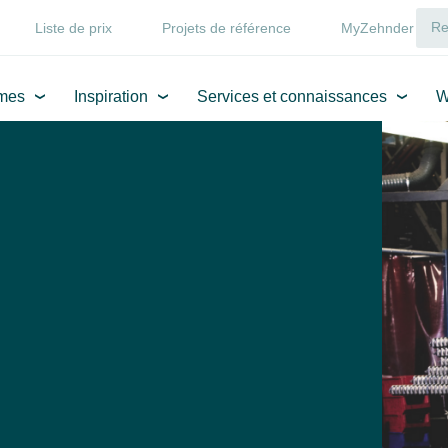
Liste de prix
Projets de référence
MyZehnder
mes
Inspiration
Services et connaissances
W