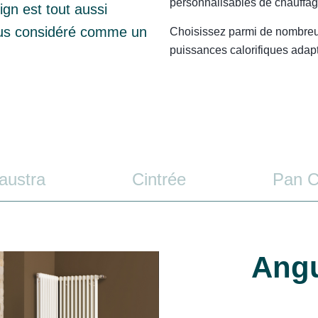
personnalisables de chauffag
ign est tout aussi
plus considéré comme un
Choisissez parmi de nombreu
puissances calorifiques adapt
austra
Cintrée
Pan 
Angu