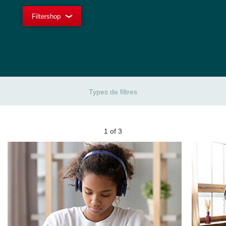
Filtershop
Types de filtres
2
of
3