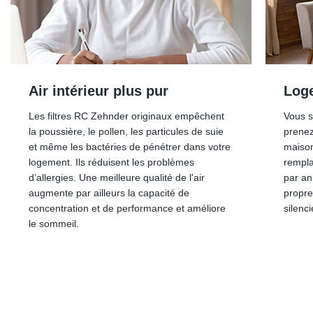
Syst
opti
Les fi
aussi 
Logement sain
filtre
Vous souhaitez un habitat plus sain ? Alors
la tem
prenez soin des « poumons » de votre
optimal
maison : le système de ventilation. En
économ
remplaçant les filtres au minimum deux fois
par an, les tubes de ventilation restent
propres et vous profitez d’un système
silencieux et confortable.