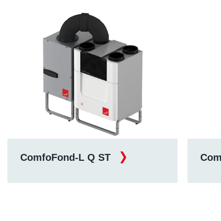
ComfoClime