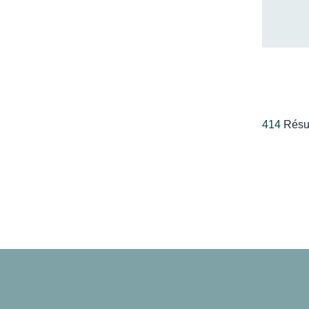
414
Résul