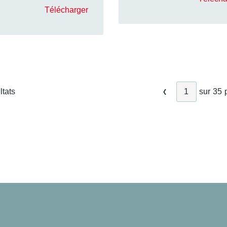
Télécharger
tats
sur
35