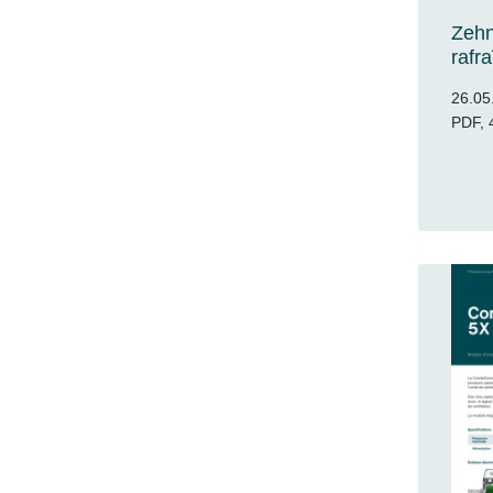
Zehn
rafr
26.05
PDF, 