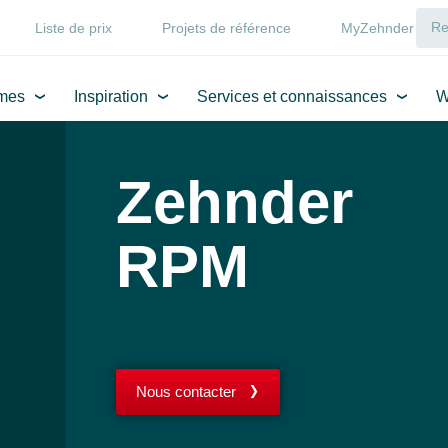
Liste de prix
Projets de référence
MyZehnder
mes
Inspiration
Services et connaissances
W
Zehnder
RPM
Nous contacter