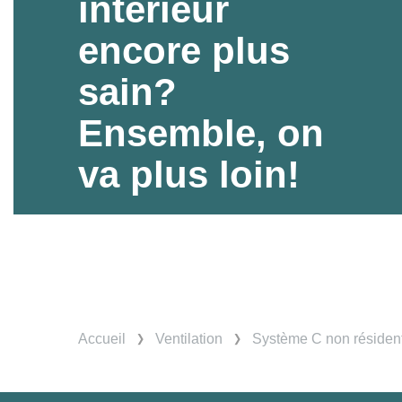
intérieur
encore plus
sain?
Ensemble, on
va plus loin!
Accueil
Ventilation
Système C non résident