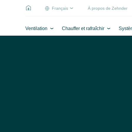
Français
Á propos de Zehnder
Ventilation
Chauffer et rafraîchir
Systè