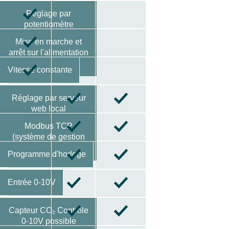
Réglage par
potentiomètre
Mise en marche et
arrêt sur l'alimentation
électrique
Vitesse constante
Réglage par serveur
web local
Modbus TCP
(système de gestion
des bâtiments)
Programme d'horloge
Entrée 0-10V
Capteur CO₂ Contrôle
0-10V possible