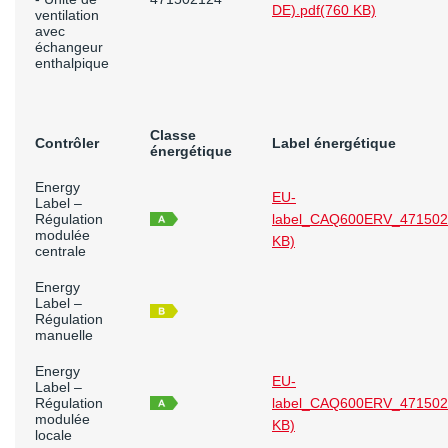
DE).pdf
(760 KB)
ventilation
avec
échangeur
enthalpique
Classe
Contrôler
Label énergétique
énergétique
Energy
EU-
Label –
Régulation
label_CAQ600ERV_471502
modulée
KB)
centrale
Energy
Label –
Régulation
manuelle
Energy
EU-
Label –
Régulation
label_CAQ600ERV_471502
modulée
KB)
locale