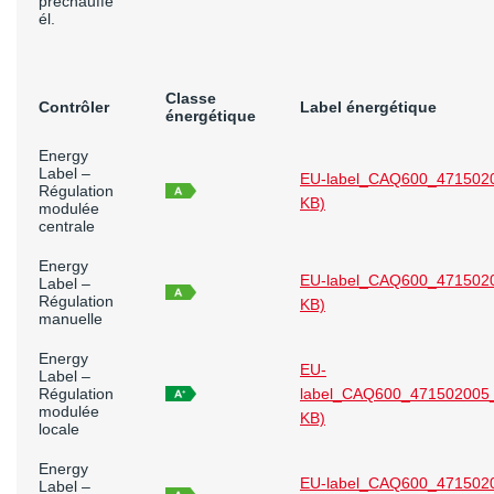
préchauffe
él.
Classe
Contrôler
Label énergétique
énergétique
Energy
Label –
EU-label_CAQ600_4715020
Régulation
KB)
modulée
centrale
Energy
EU-label_CAQ600_4715020
Label –
Régulation
KB)
manuelle
Energy
EU-
Label –
Régulation
label_CAQ600_471502005_
modulée
KB)
locale
Energy
EU-label_CAQ600_4715020
Label –