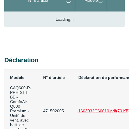
N° d’article
Modèle
Loading...
Déclaration
Modèle
N° d’article
Déclaration de performan
CAQ600-R-
PRH-STT-
BE -
ComfoAir
Q600
Premium -
471502005
1603032Q60010.pdf
(70 KB
Unité de
vent. avec
batt. de