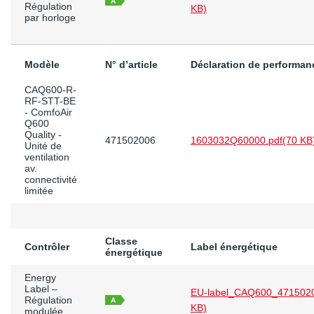
Régulation
KB)
par horloge
Modèle
N° d’article
Déclaration de performan
CAQ600-R-
RF-STT-BE
- ComfoAir
Q600
Quality -
471502006
1603032Q60000.pdf
(70 KB
Unité de
ventilation
av.
connectivité
limitée
Classe
Contrôler
Label énergétique
énergétique
Energy
Label –
EU-label_CAQ600_4715020
Régulation
KB)
modulée