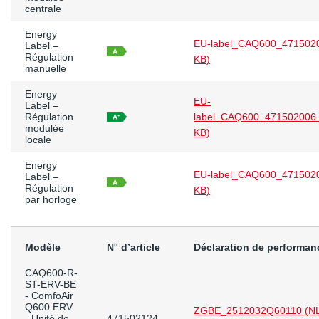
centrale
Energy
EU-label_CAQ600_4715020
Label –
Régulation
KB)
manuelle
Energy
EU-
Label –
Régulation
label_CAQ600_471502006_
modulée
KB)
locale
Energy
EU-label_CAQ600_4715020
Label –
Régulation
KB)
par horloge
Modèle
N° d’article
Déclaration de performan
CAQ600-R-
ST-ERV-BE
- ComfoAir
Q600 ERV
ZGBE_2512032Q60110 (NL
- Unité de
471502124