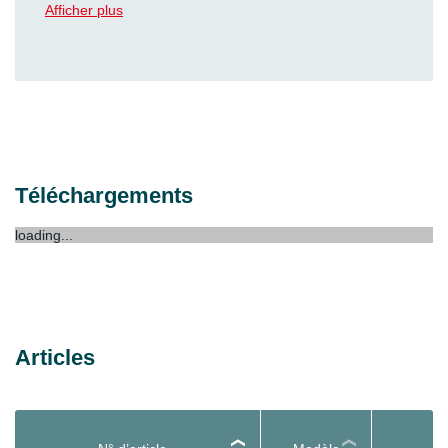
Facile et rapide : grâce à notre assistant de
Afficher plus
démarrage intuitif avec un guidage pas-à-pas et un
auto-test automatique, la mise en service n’a jamais
été aussi simple.
Téléchargements
loading...
Articles