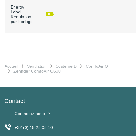
Energy
Label –
Régulation
par horloge
Accueil
Ventilation
Système D
ComfoAir Q
Zehnder ComfoAir Q600
Contact
Contactez-nous
+32 (0) 15 28 05 10