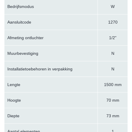
Bedrijfsmodus
W
Aansluitcode
1270
Afmeting ontluchter
1/2"
Muurbevestiging
N
Installatietoebehoren in verpakking
N
Lengte
1500 mm
Hoogte
70 mm
Diepte
73 mm
Aantal elementen
1