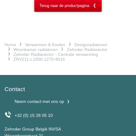
Terug naar de productpagina
Home
Verwarmen & Koelen
Designradiatoren
Woonkamer radiatoren
Zehnder Radiavector
Zehnder Radiavector - Centrale verwarming
ZRV211-L1500-1270-9016
Contact
Neem contact met ons op
+32 (0) 15 28 05 10
Zehnder Group België NV/SA
Wayenborgstraat 21