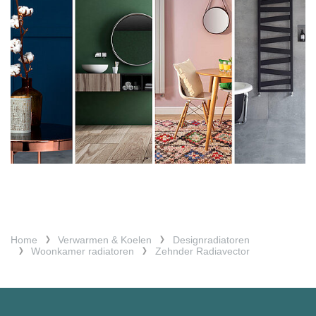
Home
Verwarmen & Koelen
Designradiatoren
Woonkamer radiatoren
Zehnder Radiavector