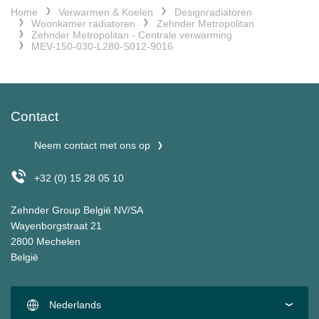
Home
Verwarmen & Koelen
Designradiatoren
Woonkamer radiatoren
Zehnder Metropolitan
Zehnder Metropolitan - Centrale verwarming
MEV-150-030-L280-S012-9016
Contact
Neem contact met ons op
+32 (0) 15 28 05 10
Zehnder Group België NV/SA
Wayenborgstraat 21
2800 Mechelen
België
Nederlands