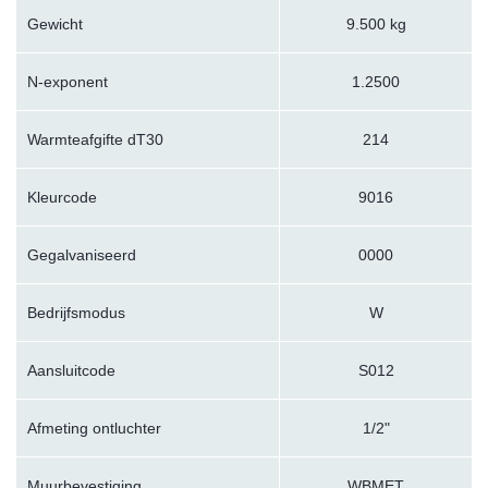
Gewicht
9.500 kg
N-exponent
1.2500
Warmteafgifte dT30
214
Kleurcode
9016
Gegalvaniseerd
0000
Bedrijfsmodus
W
Aansluitcode
S012
Afmeting ontluchter
1/2"
Muurbevestiging
WBMET