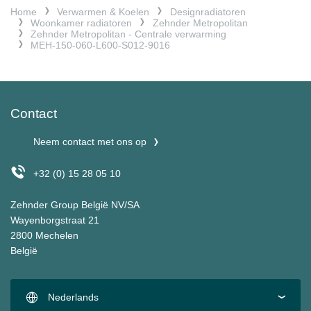
Home
Verwarmen & Koelen
Designradiatoren
Woonkamer radiatoren
Zehnder Metropolitan
Zehnder Metropolitan - Centrale verwarming
MEH-150-060-L600-S012-9016
Contact
Neem contact met ons op
+32 (0) 15 28 05 10
Zehnder Group België NV/SA
Wayenborgstraat 21
2800 Mechelen
België
Nederlands