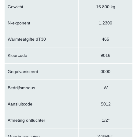
Gewicht
16.800 kg
N-exponent
1.2300
Warmteafgifte dT30
465
Kleurcode
9016
Gegalvaniseerd
0000
Bedrijfsmodus
W
Aansluitcode
S012
Afmeting ontluchter
1/2"
Muurbevestiging
WBMET