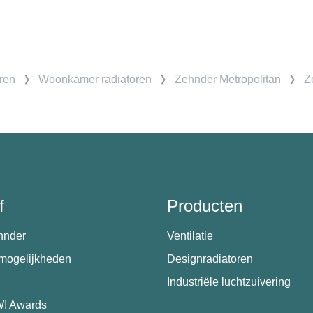
ren
Woonkamer radiatoren
Zehnder Metropolitan
Z
f
Producten
hnder
Ventilatie
emogelijkheden
Designradiatoren
Industriële luchtzuivering
! Awards