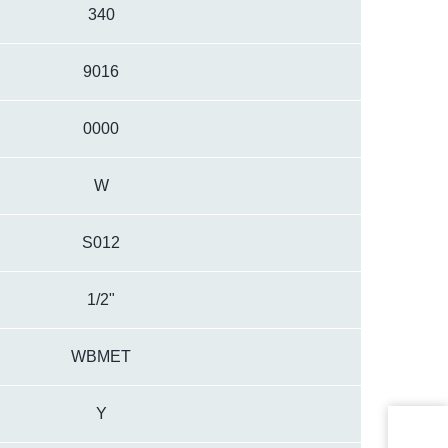
340
9016
0000
W
S012
1/2"
WBMET
Y