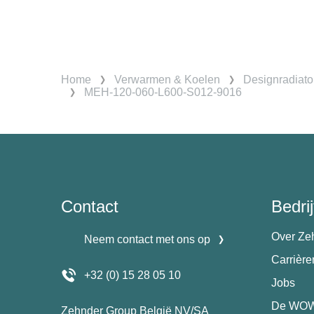
Home
Verwarmen & Koelen
Designradiato
MEH-120-060-L600-S012-9016
Contact
Bedrij
Over Ze
Neem contact met ons op
Carrièr
+32 (0) 15 28 05 10
Jobs
De WOW
Zehnder Group België NV/SA