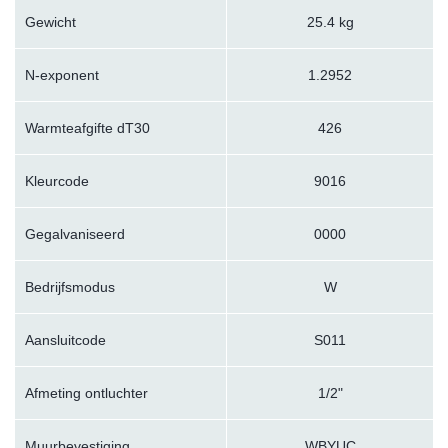
Gewicht
25.4 kg
N-exponent
1.2952
Warmteafgifte dT30
426
Kleurcode
9016
Gegalvaniseerd
0000
Bedrijfsmodus
W
Aansluitcode
S011
Afmeting ontluchter
1/2"
Muurbevestiging
WBYUC