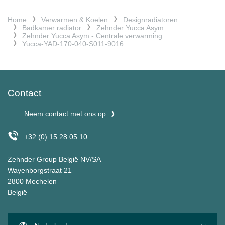
Home
Verwarmen & Koelen
Designradiatoren
Badkamer radiator
Zehnder Yucca Asym
Zehnder Yucca Asym - Centrale verwarming
Yucca-YAD-170-040-S011-9016
Contact
Neem contact met ons op
+32 (0) 15 28 05 10
Zehnder Group België NV/SA
Wayenborgstraat 21
2800 Mechelen
België