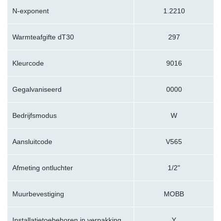
N-exponent
1.2210
Warmteafgifte dT30
297
Kleurcode
9016
Gegalvaniseerd
0000
Bedrijfsmodus
W
Aansluitcode
V565
Afmeting ontluchter
1/2"
Muurbevestiging
MOBB
Installatietoebehoren in verpakking
Y