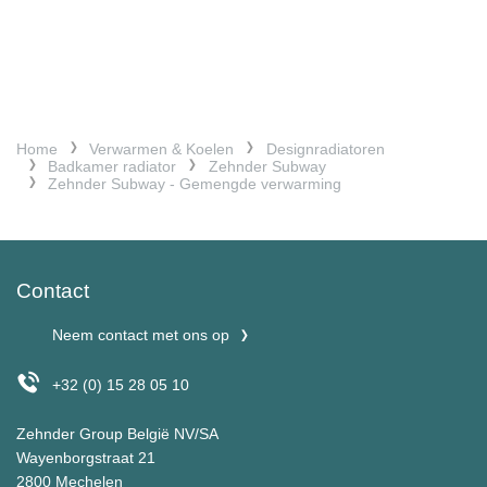
Home
Verwarmen & Koelen
Designradiatoren
Badkamer radiator
Zehnder Subway
Zehnder Subway - Gemengde verwarming
Contact
Neem contact met ons op
+32 (0) 15 28 05 10
Zehnder Group België NV/SA
Wayenborgstraat 21
2800 Mechelen