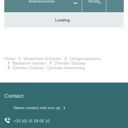
Artikelnummer
Model
Loading...
Home
Verwarmen & Koelen
Designradiatoren
Badkamer radiator
Zehnder Subway
Zehnder Subway - Centrale verwarming
Contact
Neem contact met ons op
+32 (0) 15 28 05 10