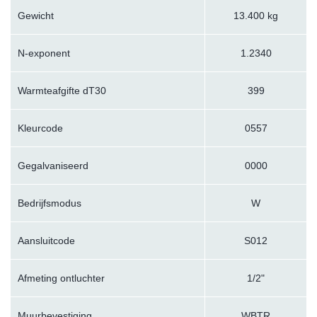
Gewicht
13.400 kg
N-exponent
1.2340
Warmteafgifte dT30
399
Kleurcode
0557
Gegalvaniseerd
0000
Bedrijfsmodus
W
Aansluitcode
S012
Afmeting ontluchter
1/2"
Muurbevestiging
WBTR