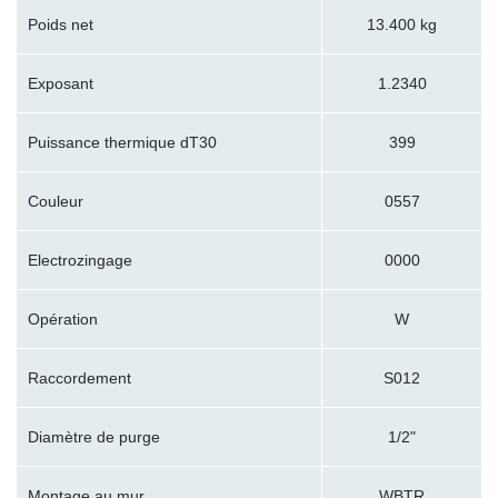
Poids net
13.400 kg
Exposant
1.2340
Puissance thermique dT30
399
Couleur
0557
Electrozingage
0000
Opération
W
Raccordement
S012
Diamètre de purge
1/2"
Montage au mur
WBTR