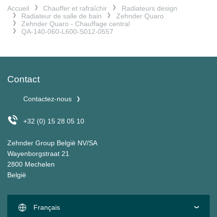
Accueil
Chauffer et rafraîchir
Radiateurs design
Radiateur de salle de bain
Zehnder Quaro
Zehnder Quaro - Chauffage central
QA-140-060-L600-S012-0557
Contact
Contactez-nous
+32 (0) 15 28 05 10
Zehnder Group België NV/SA
Wayenborgstraat 21
2800 Mechelen
België
Français