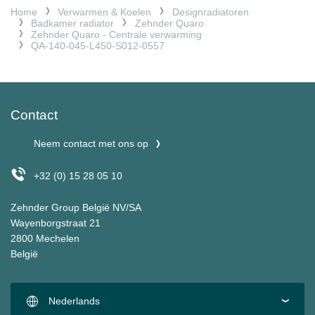
Home
Verwarmen & Koelen
Designradiatoren
Badkamer radiator
Zehnder Quaro
Zehnder Quaro - Centrale verwarming
QA-140-045-L450-S012-0557
Contact
Neem contact met ons op
+32 (0) 15 28 05 10
Zehnder Group België NV/SA
Wayenborgstraat 21
2800 Mechelen
België
Nederlands