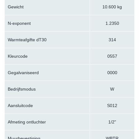
Gewicht
10.600 kg
N-exponent
1.2350
Warmteafgifte dT30
314
Kleurcode
0557
Gegalvaniseerd
0000
Bedrijfsmodus
W
Aansluitcode
S012
Afmeting ontluchter
1/2"
Muurbevestiging
WBTR