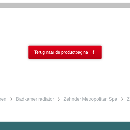
Terug naar de productpagina
ren
Badkamer radiator
Zehnder Metropolitan Spa
Z