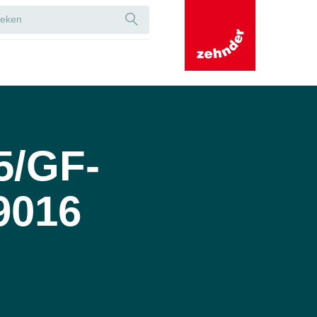
5/GF-
9016