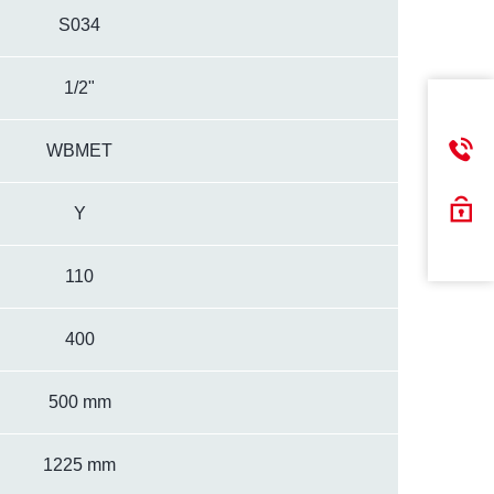
S034
1/2"
WBMET
Y
110
400
500 mm
1225 mm