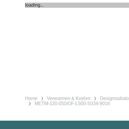
loading...
Home
Verwarmen & Koelen
Designradiato
METM-120-050/GF-L500-S034-9016