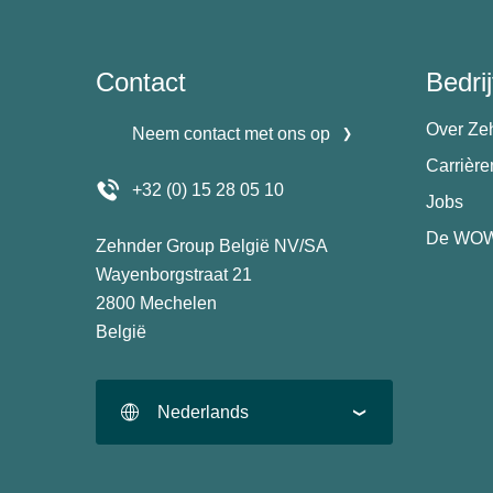
Contact
Bedrij
Over Ze
Neem contact met ons op
Carrièr
+32 (0) 15 28 05 10
Jobs
De WOW
Zehnder Group België NV/SA
Wayenborgstraat 21
2800 Mechelen
België
Nederlands