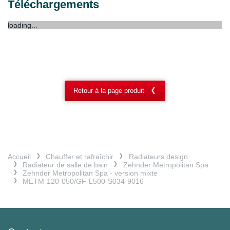
Téléchargements
loading...
Retour à la page produit
Accueil
Chauffer et rafraîchir
Radiateurs design
Radiateur de salle de bain
Zehnder Metropolitan Spa
Zehnder Metropolitan Spa - version mixte
METM-120-050/GF-L500-S034-9016