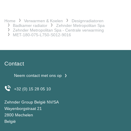
Home
Verwarmen & Koelen
Designradiatoren
Badkamer radiator
Zehnder Metropolitan Spa
Zehnder Metropolitan Spa - Centrale verwarming
MET-180-075-L750-S012-9016
Contact
Neem contact met ons op
+32 (0) 15 28 05 10
Zehnder Group België NV/SA
Wayenborgstraat 21
2800 Mechelen
België