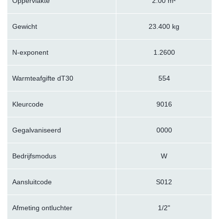
Oppervlakte
2.00 m²
Gewicht
23.400 kg
N-exponent
1.2600
Warmteafgifte dT30
554
Kleurcode
9016
Gegalvaniseerd
0000
Bedrijfsmodus
W
Aansluitcode
S012
Afmeting ontluchter
1/2"