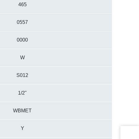
465
0557
0000
W
S012
1/2"
WBMET
Y