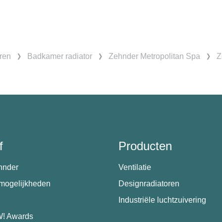
ren
Badkamer radiator
Zehnder Metropolitan Spa
Z
f
Producten
hnder
Ventilatie
emogelijkheden
Designradiatoren
Industriële luchtzuivering
! Awards