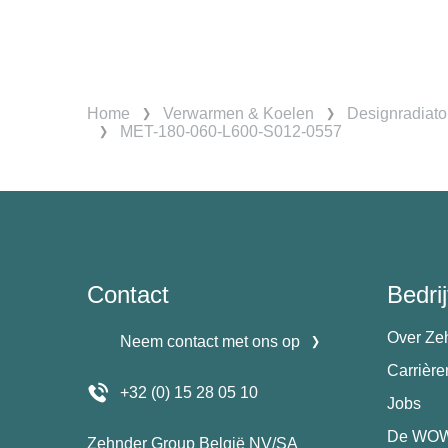
Home
Verwarmen & Koelen
Designradiato
MET-180-060-L600-S012-0557
Contact
Bedrij
Over Ze
Neem contact met ons op
Carrièr
+32 (0) 15 28 05 10
Jobs
De WOW
Zehnder Group België NV/SA