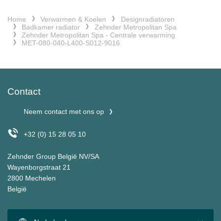
Home
Verwarmen & Koelen
Designradiatoren
Badkamer radiator
Zehnder Metropolitan Spa
Zehnder Metropolitan Spa - Centrale verwarming
MET-080-040-L400-S012-9016
Contact
Neem contact met ons op
+32 (0) 15 28 05 10
Zehnder Group België NV/SA
Wayenborgstraat 21
2800 Mechelen
België