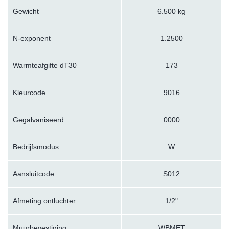
Gewicht
6.500 kg
N-exponent
1.2500
Warmteafgifte dT30
173
Kleurcode
9016
Gegalvaniseerd
0000
Bedrijfsmodus
W
Aansluitcode
S012
Afmeting ontluchter
1/2"
Muurbevestiging
WBMET