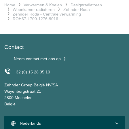
Home
Verwarmen & Koelen
Designradiatoren
Woonkamer radiatoren
Zehnder Roda
Zehnder Roda - Centrale verwarming
ROH67-L700-1276-9016
Contact
Neem contact met ons op
+32 (0) 15 28 05 10
Zehnder Group België NV/SA
Wayenborgstraat 21
2800 Mechelen
België
Nederlands