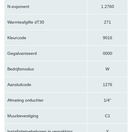
N-exponent
1.2760
Warmteafgifte dT30
271
Kleurcode
9016
Gegalvaniseerd
0000
Bedrijfsmodus
W
Aansluitcode
1276
Afmeting ontluchter
1/4"
Muurbevestiging
C1
Installatietoebehoren in verpakking
Y