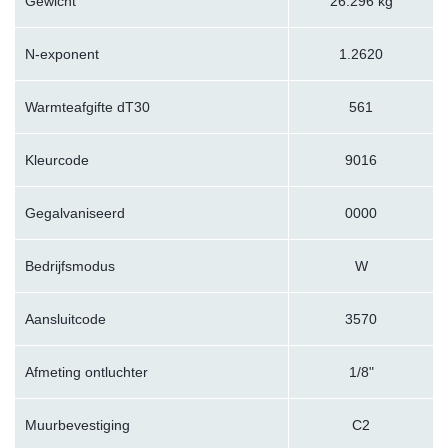
Gewicht
26.296 kg
N-exponent
1.2620
Warmteafgifte dT30
561
Kleurcode
9016
Gegalvaniseerd
0000
Bedrijfsmodus
W
Aansluitcode
3570
Afmeting ontluchter
1/8"
Muurbevestiging
C2