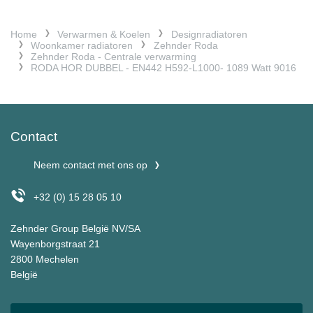
Home
Verwarmen & Koelen
Designradiatoren
Woonkamer radiatoren
Zehnder Roda
Zehnder Roda - Centrale verwarming
RODA HOR DUBBEL - EN442 H592-L1000- 1089 Watt 9016
Contact
Neem contact met ons op
+32 (0) 15 28 05 10
Zehnder Group België NV/SA
Wayenborgstraat 21
2800 Mechelen
België