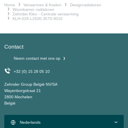
Home
Verwarmen & Koelen
Designradiatoren
Woonkamer radiatoren
Zehnder Kleo - Centrale verwarming
KLH-028-L2500-3570-9016
Contact
Neem contact met ons op
+32 (0) 15 28 05 10
Zehnder Group België NV/SA
Wayenborgstraat 21
2800 Mechelen
België
Nederlands