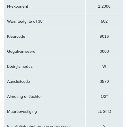
N-exponent
1.2000
Warmteafgifte dT30
502
Kleurcode
9016
Gegalvaniseerd
0000
Bedrijfsmodus
W
Aansluitcode
3570
Afmeting ontluchter
1/2"
Muurbevestiging
LUGTD
Installatietoebehoren in verpakking
Y