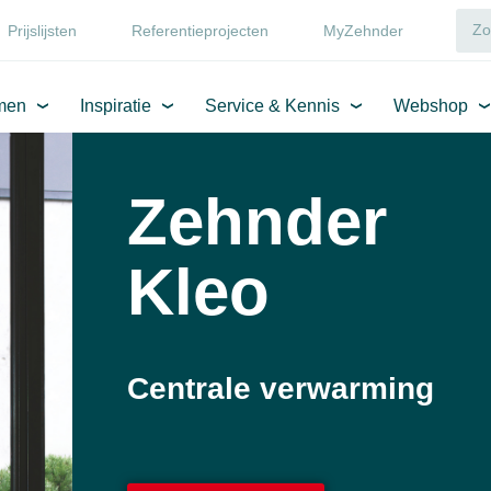
Prijslijsten
Referentieprojecten
MyZehnder
men
Inspiratie
Service & Kennis
Webshop
Zehnder
Kleo
Centrale verwarming