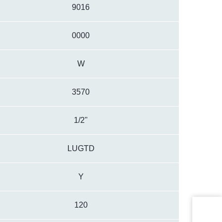
9016
0000
W
3570
1/2"
LUGTD
Y
120