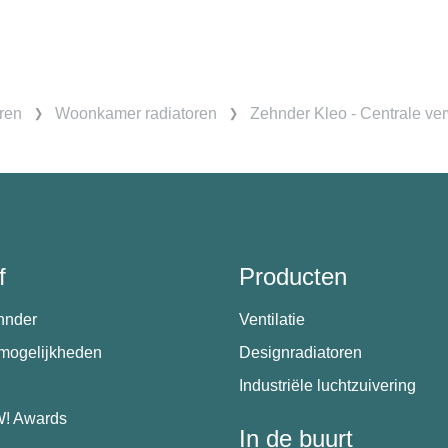
ren
Woonkamer radiatoren
Zehnder Kleo - Centrale ve
f
Producten
hnder
Ventilatie
emogelijkheden
Designradiatoren
Industriële luchtzuivering
! Awards
In de buurt