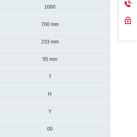
1000
700 mm
233 mm
55 mm
7
H
Y
00