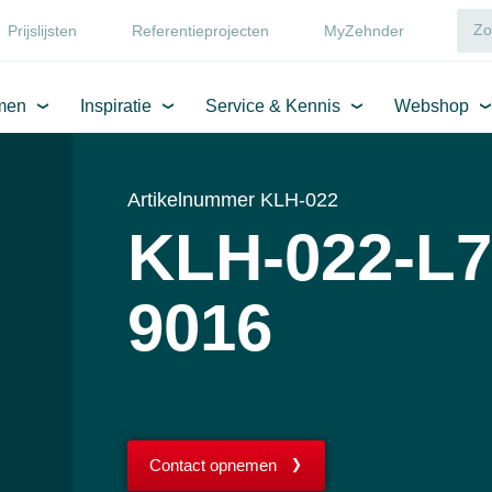
Prijslijsten
Referentieprojecten
MyZehnder
men
Inspiratie
Service & Kennis
Webshop
Artikelnummer KLH-022
KLH-022-L7
9016
Contact opnemen