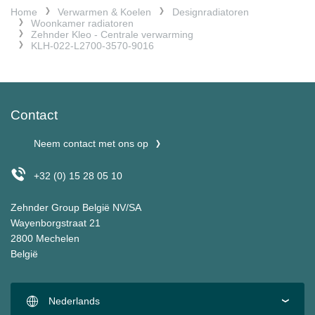
Home
Verwarmen & Koelen
Designradiatoren
Woonkamer radiatoren
Zehnder Kleo - Centrale verwarming
KLH-022-L2700-3570-9016
Contact
Neem contact met ons op
+32 (0) 15 28 05 10
Zehnder Group België NV/SA
Wayenborgstraat 21
2800 Mechelen
België
Nederlands