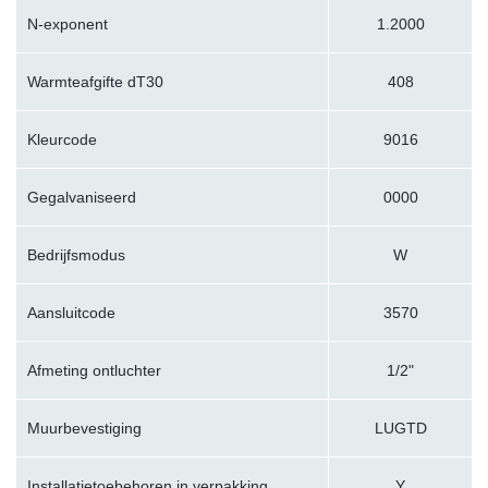
N-exponent
1.2000
Warmteafgifte dT30
408
Kleurcode
9016
Gegalvaniseerd
0000
Bedrijfsmodus
W
Aansluitcode
3570
Afmeting ontluchter
1/2"
Muurbevestiging
LUGTD
Installatietoebehoren in verpakking
Y