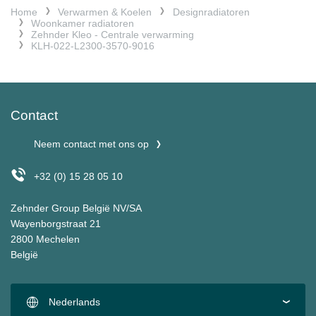
Home
Verwarmen & Koelen
Designradiatoren
Woonkamer radiatoren
Zehnder Kleo - Centrale verwarming
KLH-022-L2300-3570-9016
Contact
Neem contact met ons op
+32 (0) 15 28 05 10
Zehnder Group België NV/SA
Wayenborgstraat 21
2800 Mechelen
België
Nederlands