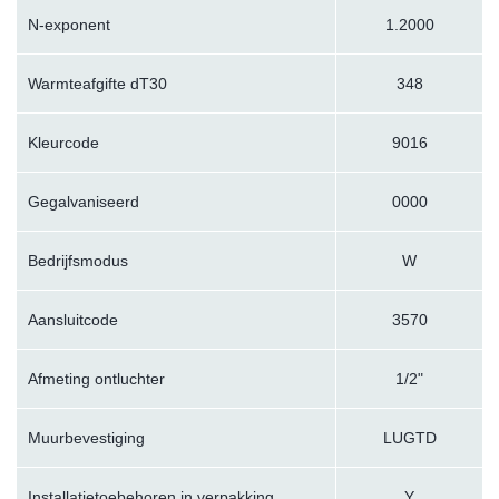
N-exponent
1.2000
Warmteafgifte dT30
348
Kleurcode
9016
Gegalvaniseerd
0000
Bedrijfsmodus
W
Aansluitcode
3570
Afmeting ontluchter
1/2"
Muurbevestiging
LUGTD
Installatietoebehoren in verpakking
Y