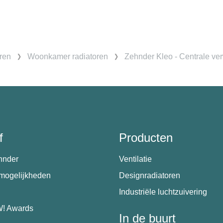
ren
Woonkamer radiatoren
Zehnder Kleo - Centrale ve
f
Producten
hnder
Ventilatie
emogelijkheden
Designradiatoren
Industriële luchtzuivering
! Awards
In de buurt