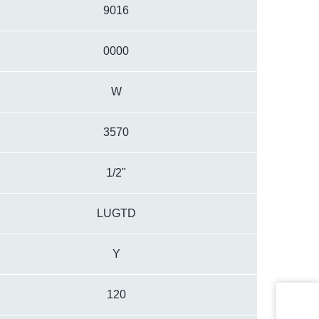
9016
0000
W
3570
1/2"
LUGTD
Y
120