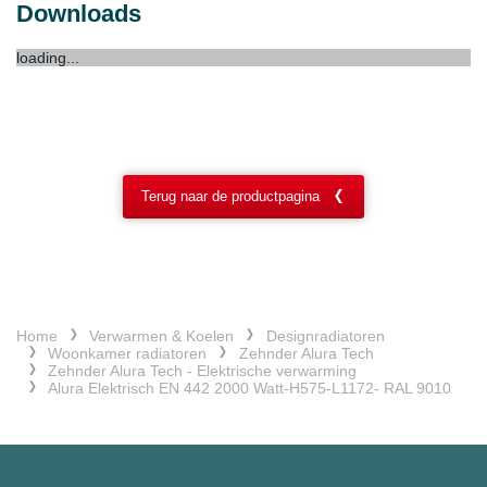
Downloads
loading...
Terug naar de productpagina
Home
Verwarmen & Koelen
Designradiatoren
Woonkamer radiatoren
Zehnder Alura Tech
Zehnder Alura Tech - Elektrische verwarming
Alura Elektrisch EN 442 2000 Watt-H575-L1172- RAL 9010