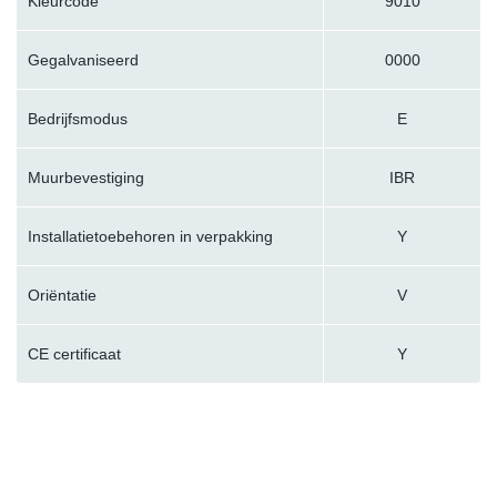
Kleurcode
9010
Gegalvaniseerd
0000
Bedrijfsmodus
E
Muurbevestiging
IBR
Installatietoebehoren in verpakking
Y
Oriëntatie
V
CE certificaat
Y