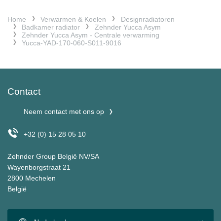
Home
Verwarmen & Koelen
Designradiatoren
Badkamer radiator
Zehnder Yucca Asym
Zehnder Yucca Asym - Centrale verwarming
Yucca-YAD-170-060-S011-9016
Contact
Neem contact met ons op
+32 (0) 15 28 05 10
Zehnder Group België NV/SA
Wayenborgstraat 21
2800 Mechelen
België