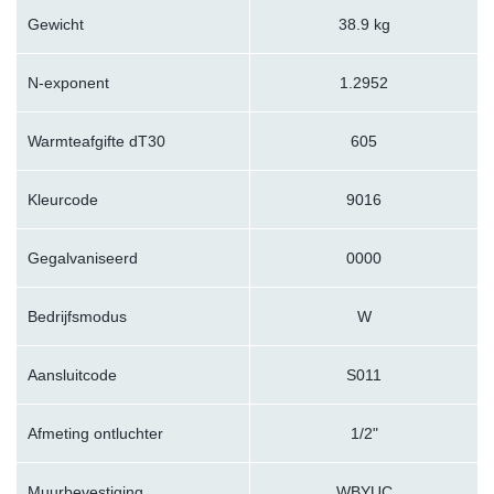
Gewicht
38.9 kg
N-exponent
1.2952
Warmteafgifte dT30
605
Kleurcode
9016
Gegalvaniseerd
0000
Bedrijfsmodus
W
Aansluitcode
S011
Afmeting ontluchter
1/2"
Muurbevestiging
WBYUC