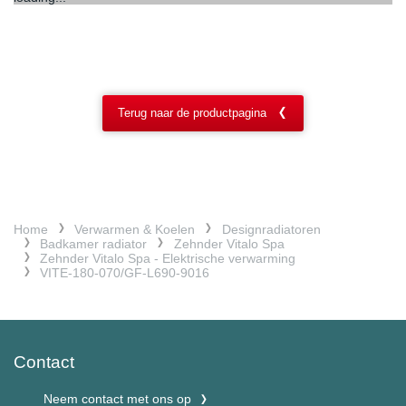
Terug naar de productpagina
Home
Verwarmen & Koelen
Designradiatoren
Badkamer radiator
Zehnder Vitalo Spa
Zehnder Vitalo Spa - Elektrische verwarming
VITE-180-070/GF-L690-9016
Contact
Neem contact met ons op