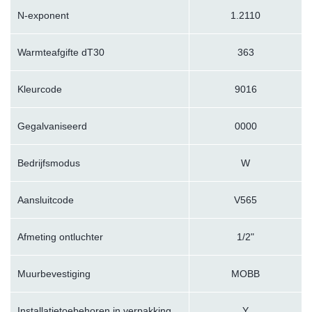
N-exponent
1.2110
Warmteafgifte dT30
363
Kleurcode
9016
Gegalvaniseerd
0000
Bedrijfsmodus
W
Aansluitcode
V565
Afmeting ontluchter
1/2"
Muurbevestiging
MOBB
Installatietoebehoren in verpakking
Y