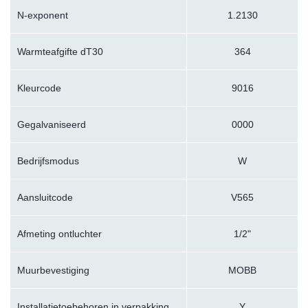
N-exponent
1.2130
Warmteafgifte dT30
364
Kleurcode
9016
Gegalvaniseerd
0000
Bedrijfsmodus
W
Aansluitcode
V565
Afmeting ontluchter
1/2"
Muurbevestiging
MOBB
Installatietoebehoren in verpakking
Y