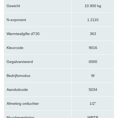
Gewicht
10.900 kg
N-exponent
1.2110
Warmteafgifte dT30
363
Kleurcode
9016
Gegalvaniseerd
0000
Bedrijfsmodus
W
Aansluitcode
S034
Afmeting ontluchter
1/2"
Muurbevestiging
WBTR