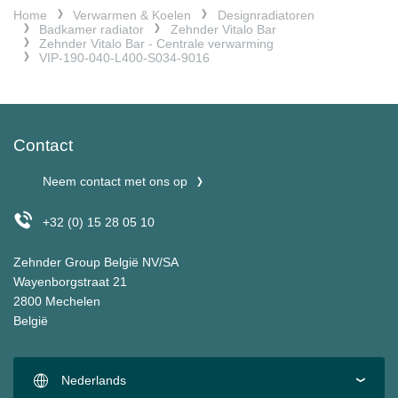
Home
Verwarmen & Koelen
Designradiatoren
Badkamer radiator
Zehnder Vitalo Bar
Zehnder Vitalo Bar - Centrale verwarming
VIP-190-040-L400-S034-9016
Contact
Neem contact met ons op
+32 (0) 15 28 05 10
Zehnder Group België NV/SA
Wayenborgstraat 21
2800 Mechelen
België
Nederlands