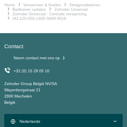
Home
Verwarmen & Koelen
Designradiatoren
Badkamer radiator
Zehnder Universal
Zehnder Universal - Centrale verwarming
HU-120-050-L500-S009-9016
Contact
Neem contact met ons op
+32 (0) 15 28 05 10
Zehnder Group België NV/SA
Wayenborgstraat 21
2800 Mechelen
België
Nederlands