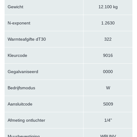
Gewicht
12.100 kg
N-exponent
1.2630
Warmteafgifte dT30
322
Kleurcode
9016
Gegalvaniseerd
0000
Bedrijfsmodus
W
Aansluitcode
S009
Afmeting ontluchter
1/4"
Muurbevestiging
WBUNV