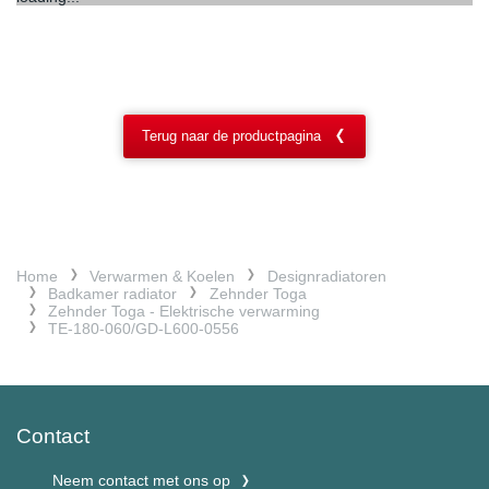
Terug naar de productpagina
Home
Verwarmen & Koelen
Designradiatoren
Badkamer radiator
Zehnder Toga
Zehnder Toga - Elektrische verwarming
TE-180-060/GD-L600-0556
Contact
Neem contact met ons op