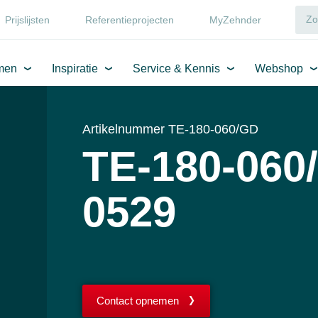
Prijslijsten
Referentieprojecten
MyZehnder
men
Inspiratie
Service & Kennis
Webshop
Artikelnummer TE-180-060/GD
TE-180-060
0529
Contact opnemen