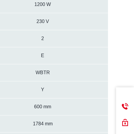
1200 W
230 V
2
E
WBTR
Y
600 mm
1784 mm