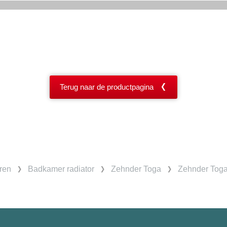
Terug naar de productpagina
ren
Badkamer radiator
Zehnder Toga
Zehnder Toga