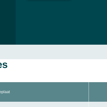
es
eplaat