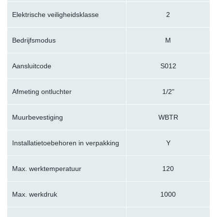
Elektrische veiligheidsklasse
2
Bedrijfsmodus
M
Aansluitcode
S012
Afmeting ontluchter
1/2"
Muurbevestiging
WBTR
Installatietoebehoren in verpakking
Y
Max. werktemperatuur
120
Max. werkdruk
1000