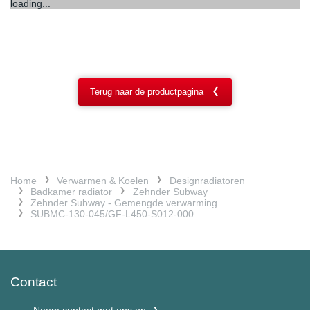
loading...
Terug naar de productpagina
Home
Verwarmen & Koelen
Designradiatoren
Badkamer radiator
Zehnder Subway
Zehnder Subway - Gemengde verwarming
SUBMC-130-045/GF-L450-S012-000
Contact