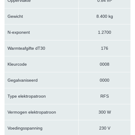
Oppervlakte
0.84 m²
Gewicht
8.400 kg
N-exponent
1.2700
Warmteafgifte dT30
176
Kleurcode
0008
Gegalvaniseerd
0000
Type elektropatroon
RFS
Vermogen elektropatroon
300 W
Voedingsspanning
230 V