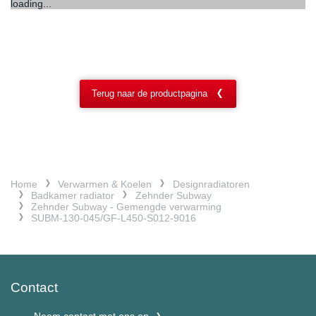
loading...
Terug naar de productpagina
Home
Verwarmen & Koelen
Designradiatoren
Badkamer radiator
Zehnder Subway
Zehnder Subway - Gemengde verwarming
SUBM-130-045/GF-L450-S012-9016
Contact