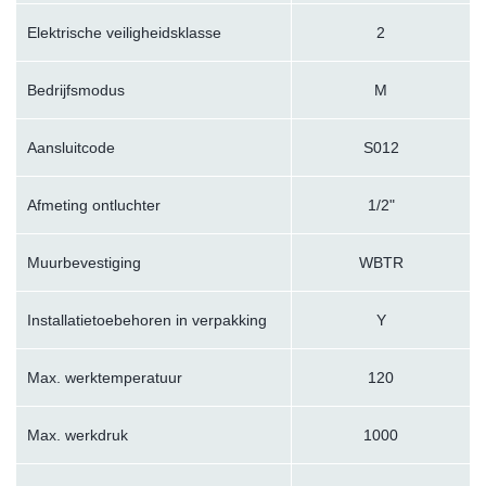
Elektrische veiligheidsklasse
2
Bedrijfsmodus
M
Aansluitcode
S012
Afmeting ontluchter
1/2"
Muurbevestiging
WBTR
Installatietoebehoren in verpakking
Y
Max. werktemperatuur
120
Max. werkdruk
1000