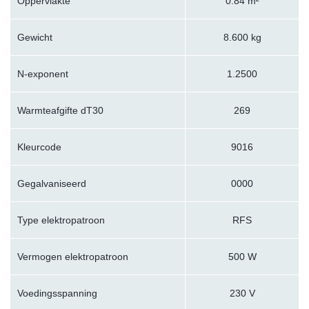
Oppervlakte
0.84 m²
Gewicht
8.600 kg
N-exponent
1.2500
Warmteafgifte dT30
269
Kleurcode
9016
Gegalvaniseerd
0000
Type elektropatroon
RFS
Vermogen elektropatroon
500 W
Voedingsspanning
230 V